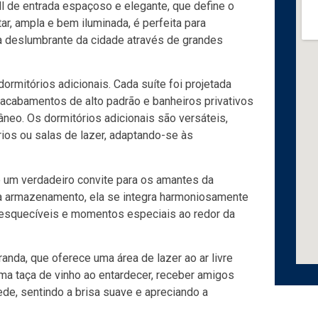
ll de entrada espaçoso e elegante, que define o
r, ampla e bem iluminada, é perfeita para
a deslumbrante da cidade através de grandes
ormitórios adicionais. Cada suíte foi projetada
 acabamentos de alto padrão e banheiros privativos
eo. Os dormitórios adicionais são versáteis,
ios ou salas de lazer, adaptando-se às
é um verdadeiro convite para os amantes da
a armazenamento, ela se integra harmoniosamente
 inesquecíveis e momentos especiais ao redor da
nda, que oferece uma área de lazer ao ar livre
uma taça de vinho ao entardecer, receber amigos
ede, sentindo a brisa suave e apreciando a