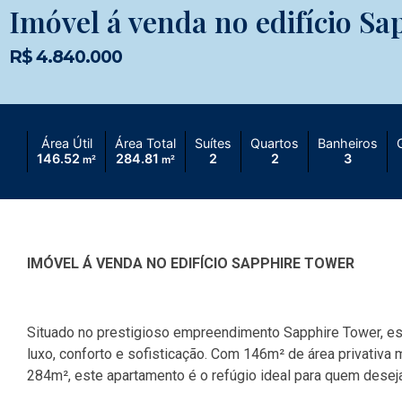
Imóvel á venda no edifício S
R$ 4.840.000
Área Útil
Área Total
Suítes
Quartos
Banheiros
146.52
284.81
2
2
3
m²
m²
IMÓVEL Á VENDA NO EDIFÍCIO SAPPHIRE TOWER
Situado no prestigioso empreendimento Sapphire Tower, est
luxo, conforto e sofisticação. Com 146m² de área privativa 
284m², este apartamento é o refúgio ideal para quem deseja