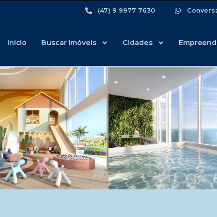
(47) 9 9977 7630
Convers
Início
Buscar Imóveis
Cidades
Empreend