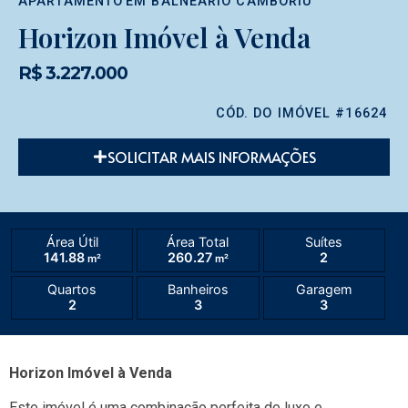
APARTAMENTO
EM
BALNEÁRIO CAMBORIÚ
Horizon Imóvel à Venda
R$ 3.227.000
CÓD. DO IMÓVEL #16624
SOLICITAR MAIS INFORMAÇÕES
Área Útil
Área Total
Suítes
141.88
260.27
2
m²
m²
Quartos
Banheiros
Garagem
2
3
3
Horizon Imóvel à Venda
Este imóvel é uma combinação perfeita de luxo e