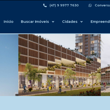
(47) 9 9977 7630
Convers
Início
Buscar Imóveis
Cidades
Empreend