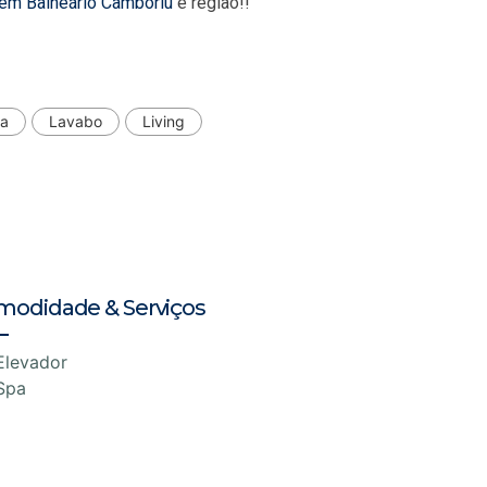
 em Balneário Camboriú
e região!!
ha
Lavabo
Living
modidade & Serviços
Elevador
Spa