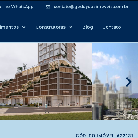
ar no WhatsApp
contato@godoydosimoveis.com.br
imentos
Construtoras
Blog
Contato
CÓD. DO IMÓVEL #22131