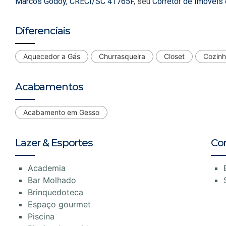
Marcos Godoy
,
CRECI/SC 41765F
, seu
Corretor de Imóveis
Diferenciais
Aquecedor a Gás
Churrasqueira
Closet
Cozin
Acabamentos
Acabamento em Gesso
Lazer & Esportes
Co
Academia
Bar Molhado
Brinquedoteca
Espaço gourmet
Piscina