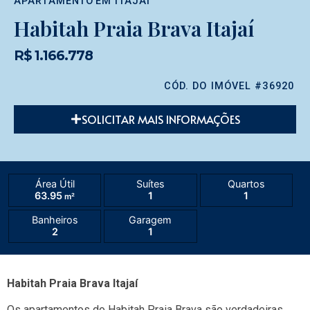
APARTAMENTO
EM
ITAJAÍ
Habitah Praia Brava Itajaí
R$ 1.166.778
CÓD. DO IMÓVEL #36920
SOLICITAR MAIS INFORMAÇÕES
Área Útil
Suítes
Quartos
63.95
1
1
m²
Banheiros
Garagem
2
1
Habitah Praia Brava Itajaí
Os apartamentos do Habitah Praia Brava são verdadeiras