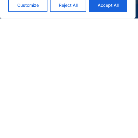
Customize
Reject All
Accept All
(47) 9 9977-7630
WHATSAPP