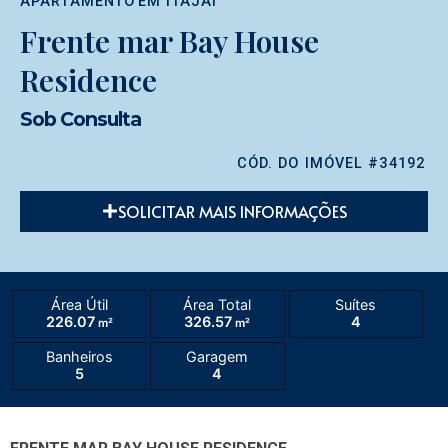
APARTAMENTO
EM
ITAJAÍ
Frente mar Bay House
Residence
Sob Consulta
CÓD. DO IMÓVEL #34192
SOLICITAR MAIS INFORMAÇÕES
Área Útil
Área Total
Suítes
226.07
326.57
4
m²
m²
Banheiros
Garagem
5
4