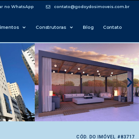
ar no WhatsApp
contato@godoydosimoveis.com.br
imentos
Construtoras
Blog
Contato
CÓD. DO IMÓVEL #83717