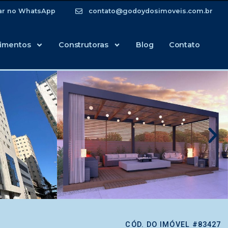
ar no WhatsApp
contato@godoydosimoveis.com.br
imentos
Construtoras
Blog
Contato
CÓD. DO IMÓVEL #83427