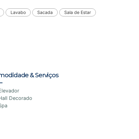
Lavabo
Sacada
Sala de Estar
modidade & Serviços
Elevador
Hall Decorado
Spa