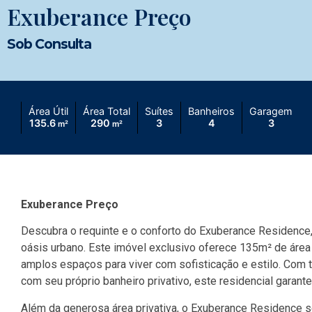
Exuberance Preço
Sob Consulta
Área Útil
Área Total
Suítes
Banheiros
Garagem
135.6
290
3
4
3
m²
m²
Exuberance Preço
Descubra o requinte e o conforto do Exuberance Residence,
oásis urbano. Este imóvel exclusivo oferece 135m² de área
amplos espaços para viver com sofisticação e estilo. Com 
com seu próprio banheiro privativo, este residencial garant
Além da generosa área privativa, o Exuberance Residence s