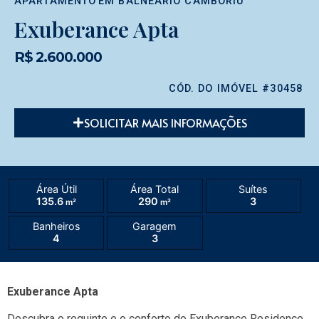
APARTAMENTO
EM
BALNEÁRIO CAMBORIÚ
Exuberance Apta
R$ 2.600.000
CÓD. DO IMÓVEL #30458
SOLICITAR MAIS INFORMAÇÕES
Área Útil
Área Total
Suítes
135.6
290
3
m²
m²
Banheiros
Garagem
4
3
Exuberance Apta
Descubra o requinte e o conforto do Exuberance Residence,