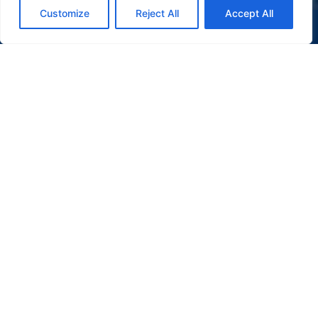
Customize
Reject All
Accept All
(47) 9 9977-7630
WHATSAPP