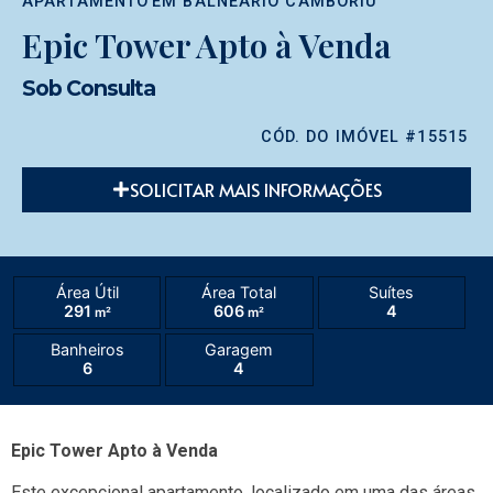
APARTAMENTO
EM
BALNEÁRIO CAMBORIÚ
Epic Tower Apto à Venda
Sob Consulta
CÓD. DO IMÓVEL #15515
SOLICITAR MAIS INFORMAÇÕES
Área Útil
Área Total
Suítes
291
606
4
m²
m²
Banheiros
Garagem
6
4
Epic Tower Apto à Venda
Este excepcional apartamento, localizado em uma das áreas