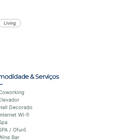
Living
modidade & Serviços
Coworking
Elevador
Hall Decorado
Internet Wi-fi
Spa
SPA / Ofurô
Wine Bar