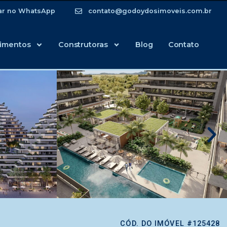
ar no WhatsApp
contato@godoydosimoveis.com.br
imentos
Construtoras
Blog
Contato
CÓD. DO IMÓVEL #125428