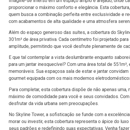
Imagine-se imerso em um espaço amplo e arejado, onde cad
proporcionar o máximo conforto e elegância. Esta cobertura
quem busca a combinação perfeita entre exclusividade e req
com acabamentos de alta qualidade e uma atmosfera seren
Além do espaço generoso das suítes, a cobertura do Skylin
301m² de área privativa. Cada centímetro foi projetado par
amplitude, permitindo que você desfrute plenamente de ca
E que tal contemplar a vista deslumbrante enquanto sabore
para um jantar inesquecível? Com uma área total de 551m², 
memoráveis. Sua espaçosa sala de estar e jantar convidam 
gourmet equipada com os mais modernos eletrodomésticos 
Para completar, esta cobertura dispõe de não apenas uma,
máximo de comodidade para você e seus convidados. Com s
desfrutar da vida urbana sem preocupações.
No Skyline Tower, a sofisticação se funde com a excelência
morar ou investir, esta cobertura representa o ápice do lux
seus padrões e redefinindo suas expectativas. Venha fazer