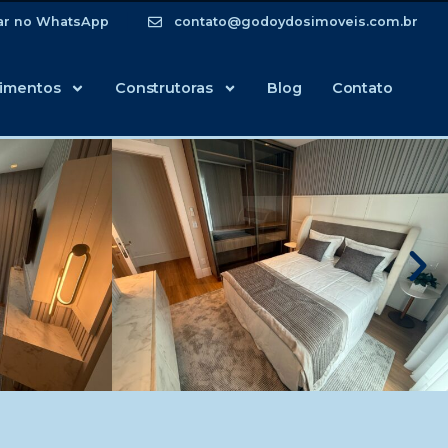
ar no WhatsApp
contato@godoydosimoveis.com.br
imentos
Construtoras
Blog
Contato