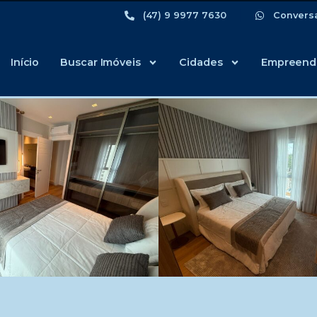
(47) 9 9977 7630
Convers
Início
Buscar Imóveis
Cidades
Empreend