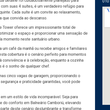
a detalhe foi cuidadosamente planejado para
010
, com suas 4 suítes, é um verdadeiro refúgio para
uinte. Cada suíte é um convite ao relaxamento,
a que convida ao descanso.
e Tower oferece um impressionante total de
a otimizar o espaço e proporcionar uma sensação de
da momento neste santuário urbano.
ia um café da manhã ou recebe amigos e familiares
esta cobertura é o cenário perfeito para momentos
à convivência e à celebração, enquanto a cozinha
é o sonho de qualquer chef.
 mas cinco vagas de garagem, proporcionando o
egurança e praticidade garantidas, você pode
 em um estilo de vida incomparável. Seja para
o e do conforto em Balneário Camboriú, elevando
 parte deste cenário deslumbrante e transforme