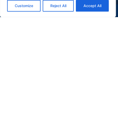
Customize
Reject All
Accept All
(47) 9 9977-7630
WHATSAPP