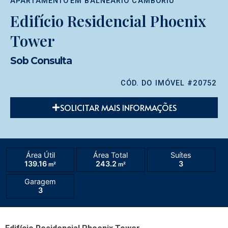
APARTAMENTO
EM
BALNEÁRIO CAMBORIÚ
Edifício Residencial Phoenix
Tower
Sob Consulta
CÓD. DO IMÓVEL #20752
SOLICITAR MAIS INFORMAÇÕES
Área Útil
Área Total
Suítes
139.16
243.2
3
m²
m²
Garagem
3