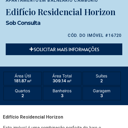
APARTAMENTO
EM
BALNEÁRIO CAMBORIÚ
Edifício Residencial Horizon
Sob Consulta
CÓD. DO IMÓVEL #16720
SOLICITAR MAIS INFORMAÇÕES
Área Útil
Área Total
Suítes
181.87
309.14
2
m²
m²
Quartos
Banheiros
Garagem
2
3
3
Edifício Residencial Horizon
Este imóvel é uma combinação perfeita de luxo e