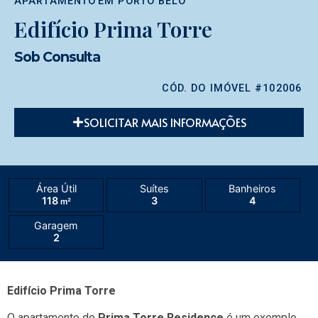
APARTAMENTO
EM
PORTO BELO
Edifício Prima Torre
Sob Consulta
CÓD. DO IMÓVEL #102006
SOLICITAR MAIS INFORMAÇÕES
Área Útil
Suítes
Banheiros
118
3
4
m²
Garagem
2
Edifício Prima Torre
O apartamento do
Prima Torre Residence
é um exemplo