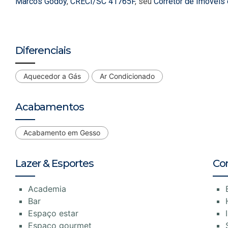
Marcos Godoy
,
CRECI/SC 41765F
, seu
Corretor de Imóveis
Diferenciais
Aquecedor a Gás
Ar Condicionado
Acabamentos
Acabamento em Gesso
Lazer & Esportes
Co
Academia
Bar
Espaço estar
Espaço gourmet