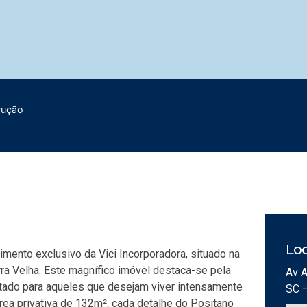
rução
Loc
mento exclusivo da Vici Incorporadora, situado na
rra Velha. Este magnífico imóvel destaca-se pela
Av A
jetado para aqueles que desejam viver intensamente
SC 
rea privativa de 132m², cada detalhe do Positano