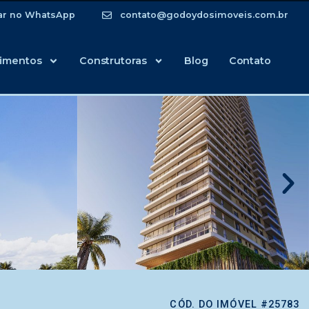
ar no WhatsApp
contato@godoydosimoveis.com.br
imentos
Construtoras
Blog
Contato
CÓD. DO IMÓVEL #25783