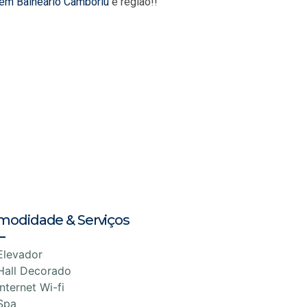
 em Balneário Camboriú
e região!!
modidade & Serviços
Elevador
Hall Decorado
Internet Wi-fi
Spa