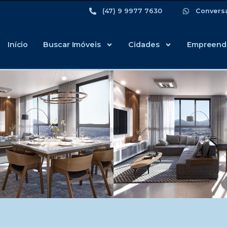
(47) 9 9977 7630
Convers
Início
Buscar Imóveis
Cidades
Empreend