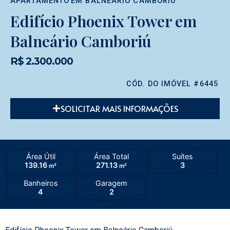
APARTAMENTO
EM
BALNEÁRIO CAMBORIÚ
Edifício Phoenix Tower em
Balneário Camboriú
R$ 2.300.000
CÓD. DO IMÓVEL #6445
SOLICITAR MAIS INFORMAÇÕES
Área Útil
Área Total
Suítes
139.16
271.13
3
m²
m²
Banheiros
Garagem
4
2