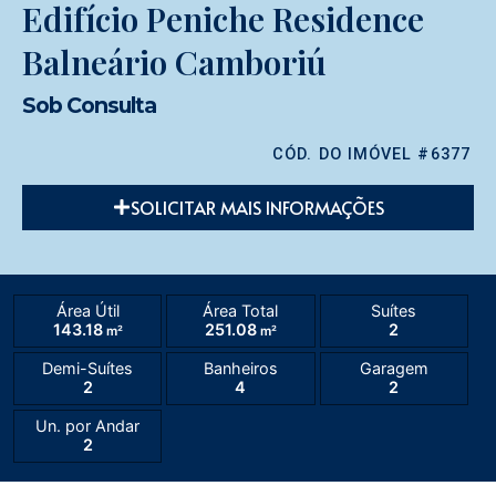
Edifício Peniche Residence
Balneário Camboriú
Sob Consulta
CÓD. DO IMÓVEL #6377
SOLICITAR MAIS INFORMAÇÕES
Área Útil
Área Total
Suítes
143.18
251.08
2
m²
m²
Demi-Suítes
Banheiros
Garagem
2
4
2
Un. por Andar
2