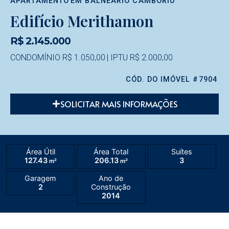
APARTAMENTO
EM
BALNEÁRIO CAMBORIÚ
Edifício Merithamon
R$ 2.145.000
CONDOMÍNIO R$ 1.050,00
| IPTU R$ 2.000,00
CÓD. DO IMÓVEL #7904
SOLICITAR MAIS INFORMAÇÕES
Área Útil
Área Total
Suítes
127.43
206.13
3
m²
m²
Garagem
Ano de
2
Construção
2014