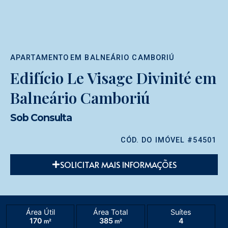
APARTAMENTO
EM
BALNEÁRIO CAMBORIÚ
Edifício Le Visage Divinité em
Balneário Camboriú
Sob Consulta
CÓD. DO IMÓVEL #54501
SOLICITAR MAIS INFORMAÇÕES
Área Útil
Área Total
Suítes
170
385
4
m²
m²