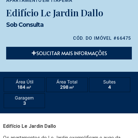
APARTAMENTO
EM
ITAPEMA
Edifício Le Jardin Dallo
Sob Consulta
CÓD. DO IMÓVEL #66475
SOLICITAR MAIS INFORMAÇÕES
Área Útil
Área Total
Suítes
184
298
4
m²
m²
Garagem
3
Edifício Le Jardin Dallo
Os apartamentos do Le Jardin exemplificam o auge da