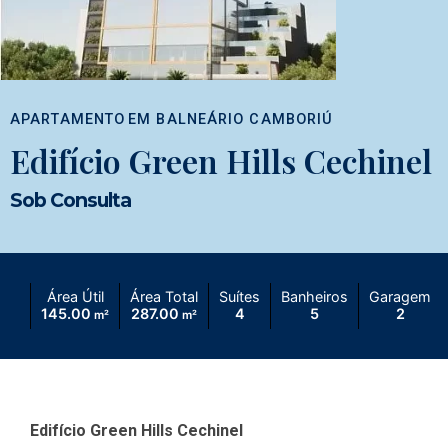
APARTAMENTO
EM
BALNEÁRIO CAMBORIÚ
Edifício Green Hills Cechinel
Sob Consulta
Área Útil
Área Total
Suítes
Banheiros
Garagem
145.00
287.00
4
5
2
m²
m²
Edifício Green Hills Cechinel