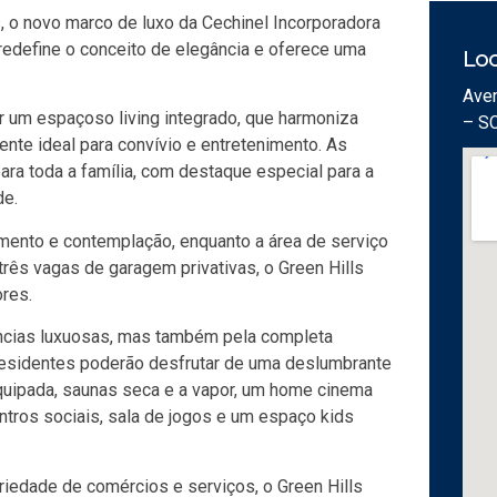
s, o novo marco de luxo da Cechinel Incorporadora
edefine o conceito de elegância e oferece uma
Loc
Aven
r um espaçoso living integrado, que harmoniza
– S
iente ideal para convívio e entretenimento. As
ra toda a família, com destaque especial para a
de.
mento e contemplação, enquanto a área de serviço
rês vagas de garagem privativas, o Green Hills
res.
ncias luxuosas, mas também pela completa
 residentes poderão desfrutar de uma deslumbrante
quipada, saunas seca e a vapor, um home cinema
ntros sociais, sala de jogos e um espaço kids
iedade de comércios e serviços, o Green Hills