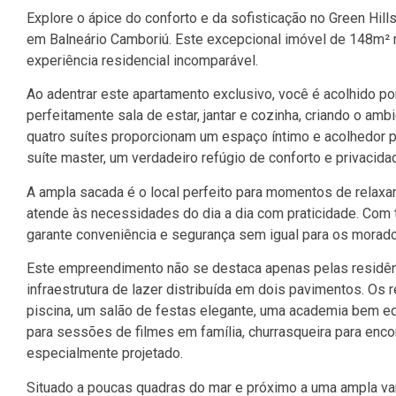
Explore o ápice do conforto e da sofisticação no Green Hill
em Balneário Camboriú. Este excepcional imóvel de 148m² r
experiência residencial incomparável.
Ao adentrar este apartamento exclusivo, você é acolhido po
perfeitamente sala de estar, jantar e cozinha, criando o amb
quatro suítes proporcionam um espaço íntimo e acolhedor pa
suíte master, um verdadeiro refúgio de conforto e privacida
A ampla sacada é o local perfeito para momentos de relaxa
atende às necessidades do dia a dia com praticidade. Com t
garante conveniência e segurança sem igual para os morado
Este empreendimento não se destaca apenas pelas residê
infraestrutura de lazer distribuída em dois pavimentos. Os
piscina, um salão de festas elegante, uma academia bem e
para sessões de filmes em família, churrasqueira para enco
especialmente projetado.
Situado a poucas quadras do mar e próximo a uma ampla var