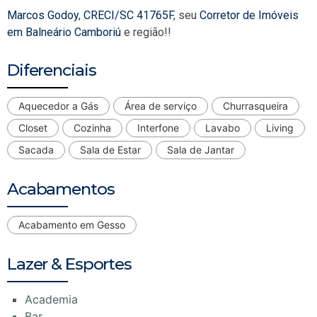
Marcos Godoy
,
CRECI/SC 41765F
, seu
Corretor de Imóveis
em Balneário Camboriú
e região!!
Diferenciais
Aquecedor a Gás
Área de serviço
Churrasqueira
Closet
Cozinha
Interfone
Lavabo
Living
Sacada
Sala de Estar
Sala de Jantar
Acabamentos
Acabamento em Gesso
Lazer & Esportes
Academia
Bar