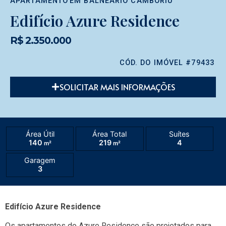
APARTAMENTO
EM
BALNEÁRIO CAMBORIÚ
Edifício Azure Residence
R$ 2.350.000
CÓD. DO IMÓVEL #79433
SOLICITAR MAIS INFORMAÇÕES
Área Útil
Área Total
Suítes
140
219
4
m²
m²
Garagem
3
Edifício Azure Residence
Os apartamentos do Azure Residence são projetados para