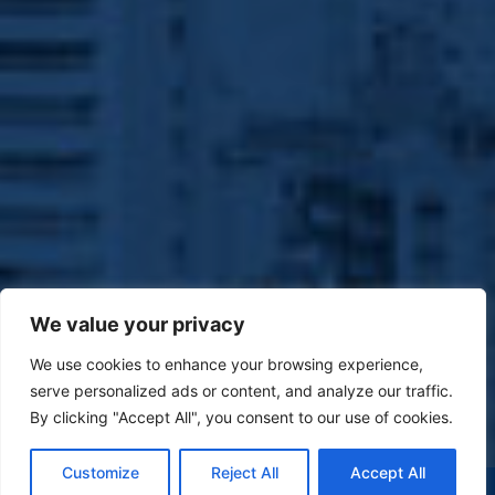
We value your privacy
We use cookies to enhance your browsing experience,
serve personalized ads or content, and analyze our traffic.
By clicking "Accept All", you consent to our use of cookies.
Customize
Reject All
Accept All
(47) 9 9977-7630
WHATSAPP