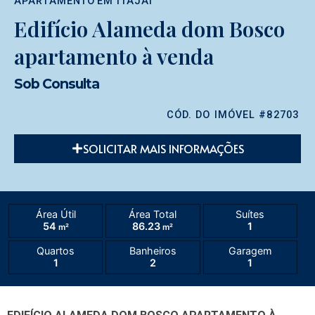
APARTAMENTO
EM
ITAJAÍ
Edifício Alameda dom Bosco
apartamento à venda
Sob Consulta
CÓD. DO IMÓVEL #82703
SOLICITAR MAIS INFORMAÇÕES
Área Útil
Área Total
Suítes
54
86.23
1
m²
m²
Quartos
Banheiros
Garagem
1
2
1