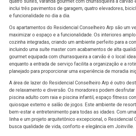
quatro suítes, varanda gourmet com churrasqueira a carvão e 
inclui três pavimentos de garagem, quatro elevadores, bici
e funcionalidade no dia a dia.
Os apartamentos do Residencial Conselheiro Arp são um ver
maximizar o espaço e a funcionalidade. Os interiores amplos 
cozinha integradas, criando um ambiente perfeito para a conv
incluindo uma suíte master com acabamentos de alta qualid
gourmet equipada com churrasqueira a carvão é o local ide
enquanto a entrada de serviço facilita a organização e a ro
planejado para proporcionar uma experiência de moradia inig
A área de lazer do Residencial Conselheiro Arp é outro de
de relaxamento e diversão. Os moradores podem desfrutar 
piscina adulto com raia e piscina infantil, espaço fitness 
quiosque externo e salão de jogos. Este ambiente de resor
bem-estar e entretenimento para todas as idades. Com uma l
linha e um projeto arquitetônico excepcional, o Residencial
busca qualidade de vida, conforto e elegância em Joinville.