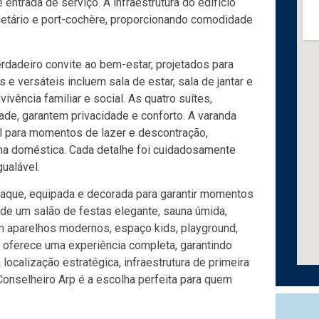
entrada de serviço. A infraestrutura do edifício
cletário e port-cochère, proporcionando comodidade
dadeiro convite ao bem-estar, projetados para
e versáteis incluem sala de estar, sala de jantar e
ivência familiar e social. As quatro suítes,
ade, garantem privacidade e conforto. A varanda
al para momentos de lazer e descontração,
tina doméstica. Cada detalhe foi cuidadosamente
ualável.
staque, equipada e decorada para garantir momentos
de um salão de festas elegante, sauna úmida,
com aparelhos modernos, espaço kids, playground,
t oferece uma experiência completa, garantindo
ocalização estratégica, infraestrutura de primeira
 Conselheiro Arp é a escolha perfeita para quem