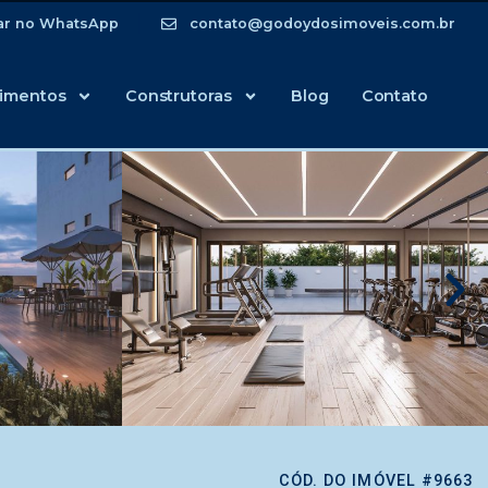
ar no WhatsApp
contato@godoydosimoveis.com.br
imentos
Construtoras
Blog
Contato
CÓD. DO IMÓVEL #9663