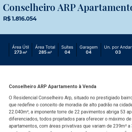
Conselheiro ARP Apartament
R$ 1.816.054
Área Útil
Área Total
Suítes
Garagem
Un. por Andar
273
285
04
04
03
m²
m²
Conselheiro ARP Apartamento à Venda
O Residencial Conselheiro Arp, situado no prestigiado bair
que redefine o conceito de moradia de alto padrão na cid
22.040m², a imponente torre de 22 pavimentos abriga 53 ap
diferenciados, todos projetados para oferecer o máximo de 
apartamentos, com áreas privativas que variam de 239m² a 