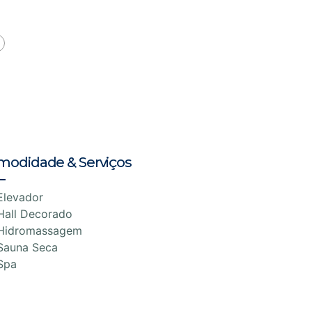
modidade & Serviços
Elevador
Hall Decorado
Hidromassagem
Sauna Seca
Spa