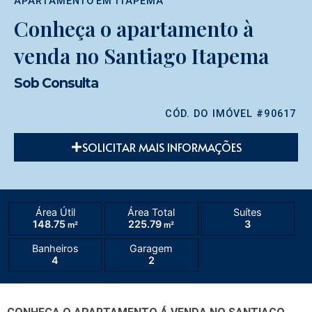
APARTAMENTO
EM
ITAPEMA
Conheça o apartamento à
venda no Santiago Itapema
Sob Consulta
CÓD. DO IMÓVEL #90617
SOLICITAR MAIS INFORMAÇÕES
Área Útil
Área Total
Suítes
148.75
225.79
3
m²
m²
Banheiros
Garagem
4
2