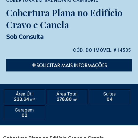
COBERTURA
EM
BALNEÁRIO CAMBORIÚ
Cobertura Plana no Edifício
Cravo e Canela
Sob Consulta
CÓD. DO IMÓVEL #14535
SOLICITAR MAIS INFORMAÇÕES
Área Útil
Área Total
Suítes
233.64
278.80
04
m²
m²
Garagem
02