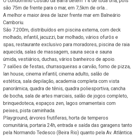
O condomínio Costão da Barra detém 1% de toda orla, pois
são 75m de frente para o mar, em 7,5km de orla…
A melhor e maior área de lazer frente mar em Balneário
Camboriu.
São 7.200m, distribuídos em piscina externa, com deck
molhado, infantil, jacuzzi, bar molhado, vários ofurôs e
spas, restaurante exclusivo para moradores, piscina de raia
aquecida, salas de massagem, sauna seca e sauna
úmida, vestiários, duchas, vários banheiros de apoio.
7 salões de festas, churrasqueiras a carvão, forno de pizza,
lan house, cinema infantil, cinema adulto, salão de
estética, sala depilação, academia completa com vista
panorâmica, quadra de tênis, quadra poliesportiva, cancha
de bocha, sala de artes marciais, salão de jogos completo,
brinquedoteca, espaços zen, lagos ornamentais com
peixes, pista caminhada.
Playground, árvores frutíferas, horta de temperos
comunitária, portaria 24h, entrada e saída das garagens tanto
pela Normando Tedesco (Beira Rio) quanto pela Av. Atlântica.