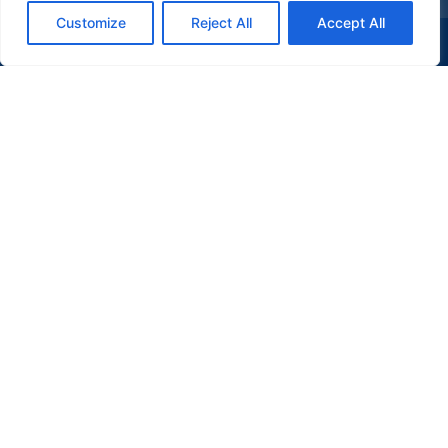
Customize
Reject All
Accept All
(47) 9 9977-7630
WHATSAPP