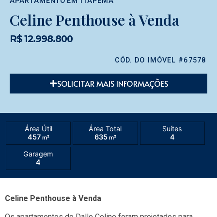
APARTAMENTO
EM
ITAPEMA
Celine Penthouse à Venda
R$ 12.998.800
CÓD. DO IMÓVEL #67578
SOLICITAR MAIS INFORMAÇÕES
Área Útil
Área Total
Suítes
457
635
4
m²
m²
Garagem
4
Celine Penthouse à Venda
Os apartamentos do Dallo Celine foram projetados para