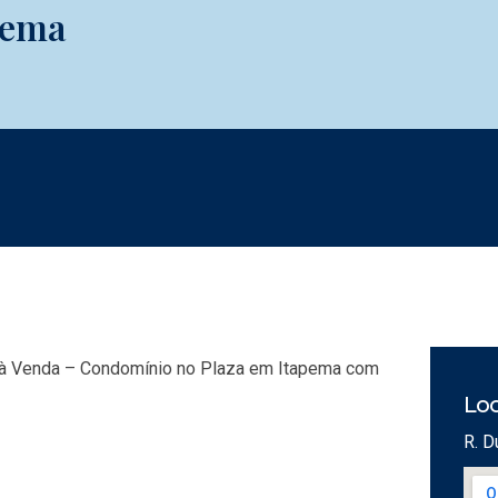
pema
à Venda – Condomínio no Plaza em Itapema com
Loc
R. D