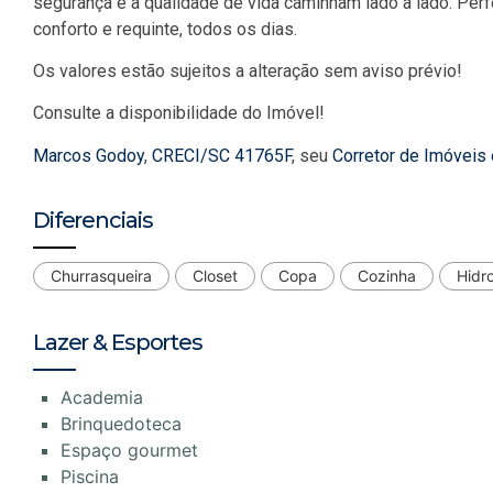
segurança e a qualidade de vida caminham lado a lado. Perf
conforto e requinte, todos os dias.
Os valores estão sujeitos a alteração sem aviso prévio!
Consulte a disponibilidade do Imóvel!
Marcos Godoy
,
CRECI/SC 41765F
, seu
Corretor de Imóveis
Diferenciais
Churrasqueira
Closet
Copa
Cozinha
Hidr
Lazer & Esportes
Academia
Brinquedoteca
Espaço gourmet
Piscina