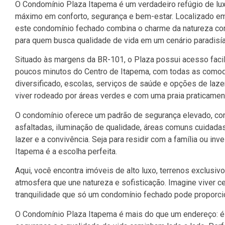
O Condomínio Plaza Itapema é um verdadeiro refúgio de luxo 
máximo em conforto, segurança e bem-estar. Localizado em
este condomínio fechado combina o charme da natureza com
para quem busca qualidade de vida em um cenário paradisía
Situado às margens da BR-101, o Plaza possui acesso facili
poucos minutos do Centro de Itapema, com todas as comod
diversificado, escolas, serviços de saúde e opções de laze
viver rodeado por áreas verdes e com uma praia praticament
O condomínio oferece um padrão de segurança elevado, com 
asfaltadas, iluminação de qualidade, áreas comuns cuidada
lazer e a convivência. Seja para residir com a família ou in
Itapema é a escolha perfeita.
Aqui, você encontra imóveis de alto luxo, terrenos exclusiv
atmosfera que une natureza e sofisticação. Imagine viver ce
tranquilidade que só um condomínio fechado pode proporcio
O Condomínio Plaza Itapema é mais do que um endereço: é u