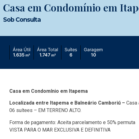
Casa em Condomínio em Ita
Sob Consulta
Área Útil
Área Total
Suítes
Garagem
1.635
1.747
6
10
m²
m²
Casa em Condomínio em Itapema
Localizada entre Itapema e Balneário Camboriú –
Casa 
06 suítees – EM TERRENO ALTO.
Forma de pagamento: Aceita parcelamento e 50% permuta
VISTA PARA O MAR EXCLUSIVA E DEFINITIVA