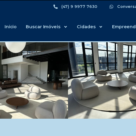
(47) 9 9977 7630
Convers
Início
Buscar Imóveis
Cidades
Empreend