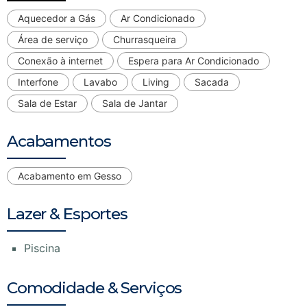
Aquecedor a Gás
Ar Condicionado
Área de serviço
Churrasqueira
Conexão à internet
Espera para Ar Condicionado
Interfone
Lavabo
Living
Sacada
Sala de Estar
Sala de Jantar
Acabamentos
Acabamento em Gesso
Lazer & Esportes
Piscina
Comodidade & Serviços