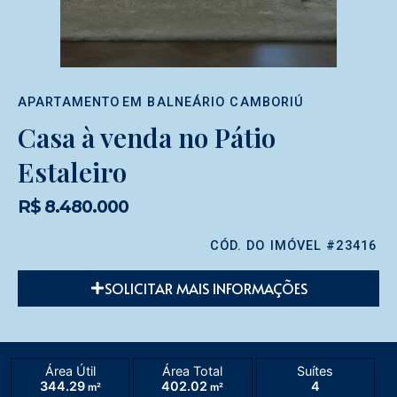
APARTAMENTO
EM
BALNEÁRIO CAMBORIÚ
Casa à venda no Pátio
Estaleiro
R$ 8.480.000
CÓD. DO IMÓVEL #23416
SOLICITAR MAIS INFORMAÇÕES
Área Útil
Área Total
Suítes
344.29
402.02
4
m²
m²