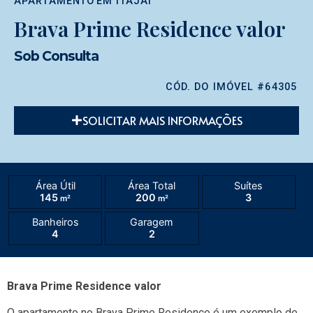
APARTAMENTO
EM
ITAJAÍ
Brava Prime Residence valor
Sob Consulta
CÓD. DO IMÓVEL #64305
SOLICITAR MAIS INFORMAÇÕES
Área Útil
Área Total
Suítes
145
200
3
m²
m²
Banheiros
Garagem
4
2
Brava Prime Residence valor
O apartamento no Brava Prime Residence é um exemplo de