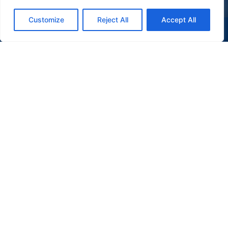
Customize
Reject All
Accept All
(47) 9 9977-7630
WHATSAPP