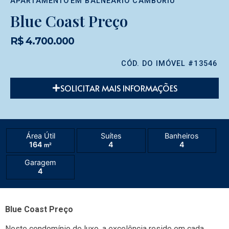
APARTAMENTO
EM
BALNEÁRIO CAMBORIÚ
Blue Coast Preço
R$ 4.700.000
CÓD. DO IMÓVEL #13546
SOLICITAR MAIS INFORMAÇÕES
Área Útil
Suítes
Banheiros
164
4
4
m²
Garagem
4
Blue Coast Preço
Neste condomínio de luxo, a excelência reside em cada