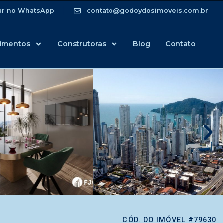
ar no WhatsApp
contato@godoydosimoveis.com.br
imentos
Construtoras
Blog
Contato
CÓD. DO IMÓVEL #79630