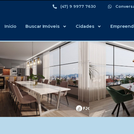
(47) 9 9977 7630
Convers
Início
Buscar Imóveis
Cidades
Empreend