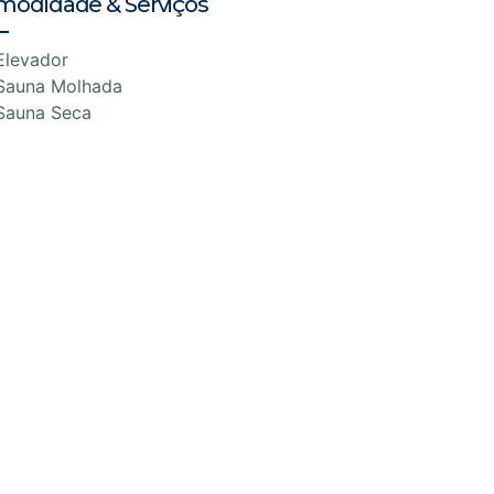
modidade & Serviços
Elevador
Sauna Molhada
Sauna Seca