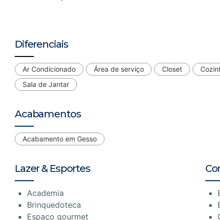
Diferenciais
Ar Condicionado
Área de serviço
Closet
Cozin
Sala de Jantar
Acabamentos
Acabamento em Gesso
Lazer & Esportes
Co
Academia
Brinquedoteca
Espaço gourmet