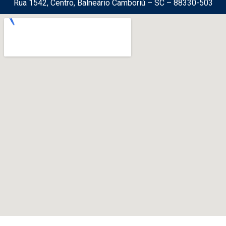
Rua 1542, Centro, Balneário Camboriú – SC – 88330-503