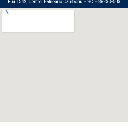
Rua 1542, Centro, Balneário Camboriú – SC – 88330-503