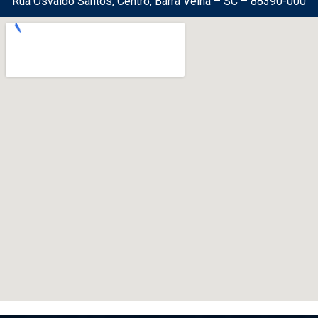
Rua Osvaldo Santos, Centro, Barra Velha – SC – 88390-000