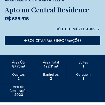
APARTAMENTO
EM
BARRA VELHA
Apto no Central Residence
R$ 668.918
CÓD. DO IMÓVEL #30902
SOLICITAR MAIS INFORMAÇÕES
Área Útil
Área Total
Suítes
87.75
122.11
1
m²
m²
Quartos
Banheiros
Garagem
2
2
1
Ano de
Construção
2023