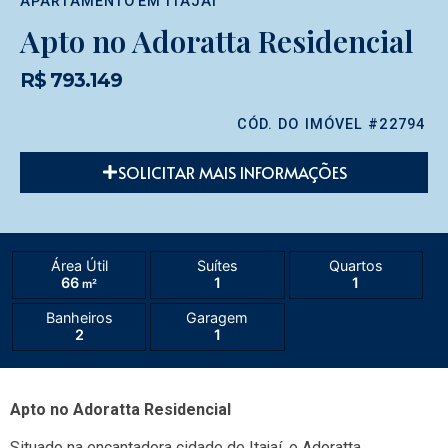
APARTAMENTO
EM
ITAJAÍ
Apto no Adoratta Residencial
R$ 793.149
CÓD. DO IMÓVEL #22794
SOLICITAR MAIS INFORMAÇÕES
Área Útil
Suítes
Quartos
66
1
1
m²
Banheiros
Garagem
2
1
Apto no Adoratta Residencial
Situado na encantadora cidade de Itajaí, o Adoratta