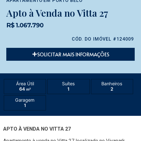
APARTAMENTO
EM
PORTO BELO
Apto à Venda no Vitta 27
R$ 1.067.790
CÓD. DO IMÓVEL #124009
SOLICITAR MAIS INFORMAÇÕES
Área Útil
Suítes
Banheiros
64
1
2
m²
Garagem
1
APTO À VENDA NO VITTA 27
Apartamento à venda no Vitta 27 localizado no
Vivapark