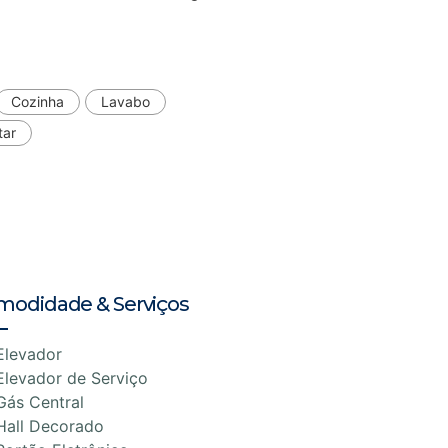
Cozinha
Lavabo
tar
modidade & Serviços
Elevador
Elevador de Serviço
Gás Central
Hall Decorado