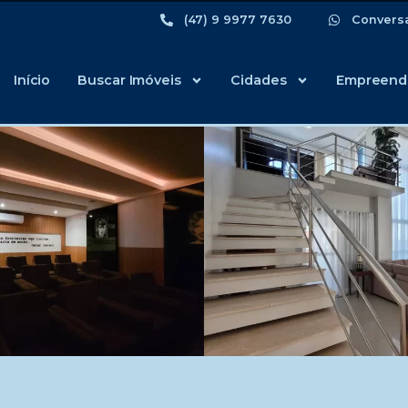
(47) 9 9977 7630
Convers
Início
Buscar Imóveis
Cidades
Empreend