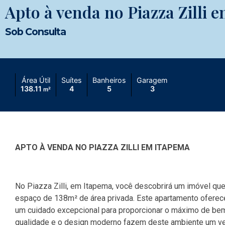
Apto à venda no Piazza Zilli 
Sob Consulta
Área Útil
Suítes
Banheiros
Garagem
138.11
4
5
3
m²
APTO À VENDA NO PIAZZA ZILLI EM ITAPEMA
No Piazza Zilli, em Itapema, você descobrirá um imóvel qu
espaço de 138m² de área privada. Este apartamento oferec
um cuidado excepcional para proporcionar o máximo de bem
qualidade e o design moderno fazem deste ambiente um ver