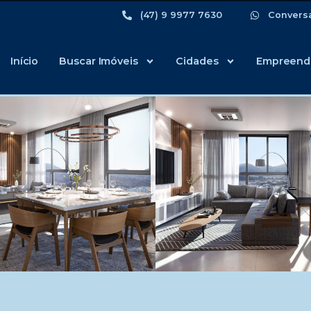
(47) 9 9977 7630
Convers
Início
Buscar Imóveis
Cidades
Empreend