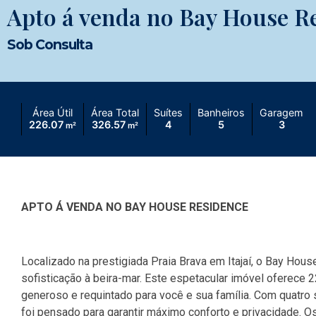
Apto á venda no Bay House R
Sob Consulta
Área Útil
Área Total
Suítes
Banheiros
Garagem
226.07
326.57
4
5
3
m²
m²
APTO Á VENDA NO BAY HOUSE RESIDENCE
Localizado na prestigiada Praia Brava em Itajaí, o Bay Ho
sofisticação à beira-mar. Este espetacular imóvel oferece
generoso e requintado para você e sua família. Com quatro
foi pensado para garantir máximo conforto e privacidade. O