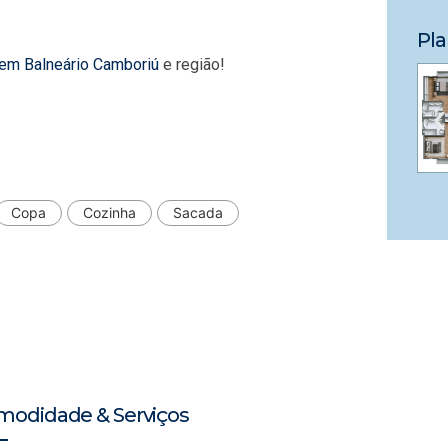
Pla
 em Balneário Camboriú
e região!
Copa
Cozinha
Sacada
modidade & Serviços