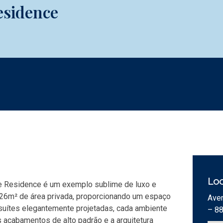
esidence
Loc
use Residence é um exemplo sublime de luxo e
 226m² de área privada, proporcionando um espaço
Aven
 suítes elegantemente projetadas, cada ambiente
– 8
s acabamentos de alto padrão e a arquitetura