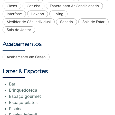
Closet
Cozinha
Espera para Ar Condicionado
Interfone
Lavabo
Living
Medidor de Gás Individual
Sacada
Sala de Estar
Sala de Jantar
Acabamentos
Acabamento em Gesso
Lazer & Esportes
Bar
Brinquedoteca
Espaço gourmet
Espaço pilates
Piscina
Piscina Infantil