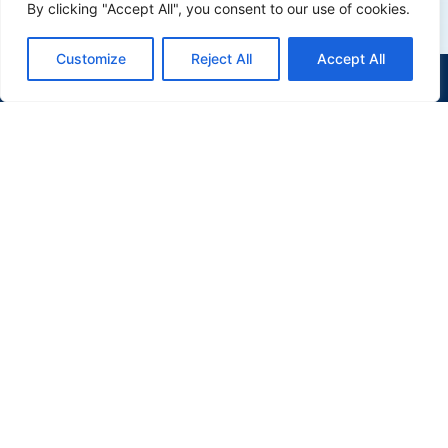
By clicking "Accept All", you consent to our use of cookies.
Conheça também
Customize
Reject All
Accept All
(47) 9 9977-7630
WHATSAPP
APARTAMENTO
EM
PORTO BELO